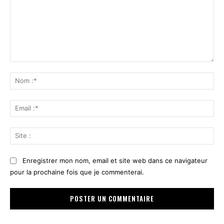
Commenter
:
No
:*
Ema
:*
Sit
:
Enregistrer mon nom, email et site web dans ce navigateur
pour la prochaine fois que je commenterai.