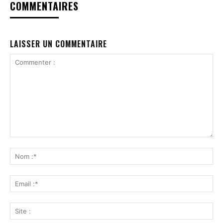
COMMENTAIRES
LAISSER UN COMMENTAIRE
Commenter
:
No
:*
Ema
:*
Sit
: