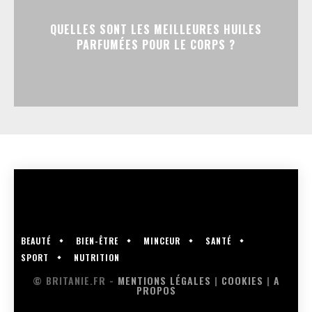
QUELLES SONT LES MEILLEURES HUILES
PARFUMÉES POUR LE CORPS ?
BEAUTÉ
BIEN-ÊTRE
MINCEUR
SANTÉ
SPORT
NUTRITION
© BRITANIE.FR -
MENTIONS LÉGALES
|
COOKIES
|
A
PROPOS