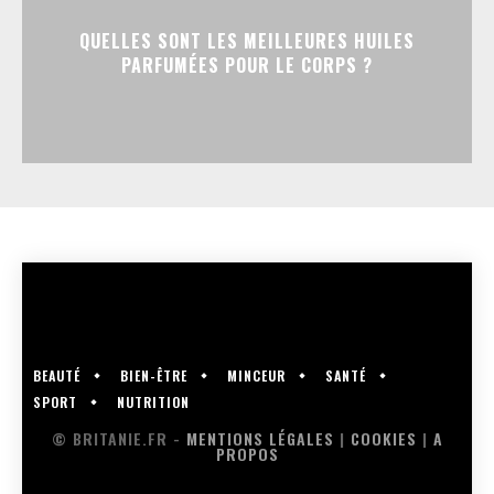
QUELLES SONT LES MEILLEURES HUILES
PARFUMÉES POUR LE CORPS ?
BEAUTÉ
BIEN-ÊTRE
MINCEUR
SANTÉ
SPORT
NUTRITION
© BRITANIE.FR -
MENTIONS LÉGALES
|
COOKIES
|
A
PROPOS