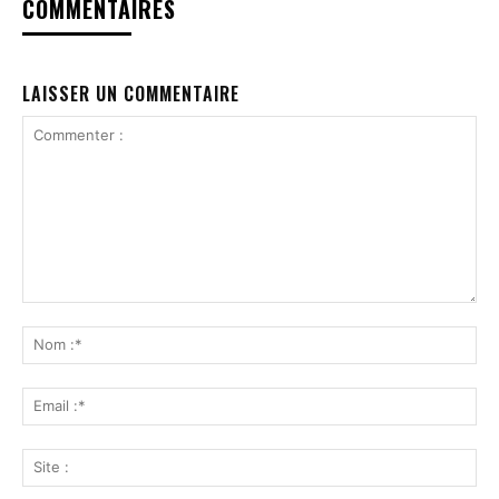
COMMENTAIRES
LAISSER UN COMMENTAIRE
Commenter
:
No
:*
Ema
:*
Sit
: