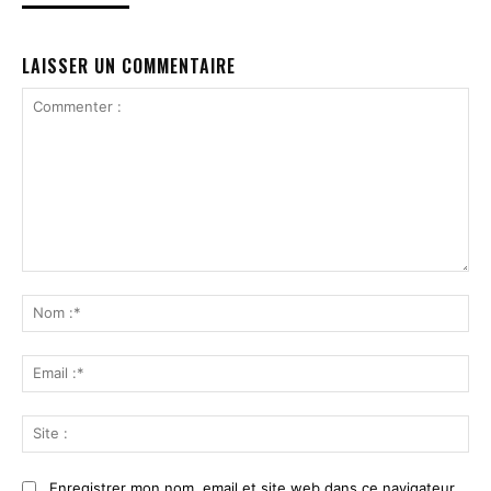
LAISSER UN COMMENTAIRE
Commenter
:
No
:*
Ema
:*
Sit
:
Enregistrer mon nom, email et site web dans ce navigateur