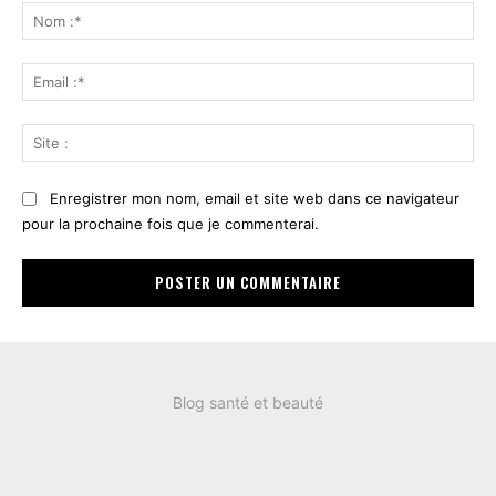
:
No
:*
Ema
:*
Sit
:
Enregistrer mon nom, email et site web dans ce navigateur
pour la prochaine fois que je commenterai.
Blog santé et beauté